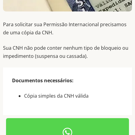
PID Permissão
Para solicitar sua Permissão Internacional precisamos
de uma cópia da CNH.
Internacional
Sua CNH não pode conter nenhum tipo de bloqueio ou
para Dirigir
impedimento (suspensa ou cassada).
Há mais de 50 anos
Documentos necessários:
prestando serviços de
Cópia simples da CNH válida
qualidade com agilidade e
eficiência.