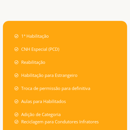
Pabx : 11 38794333
Whatsapp: 11 992170234
1ª Habilitação
E-mail: joia@joia.com.br
CNH Especial (PCD)
Entre em contato
Reabilitação
Habilitação para Estrangeiro
Troca de permissão para definitiva
Aulas para Habilitados
Adição de Categoria
Reciclagem para Condutores Infratores