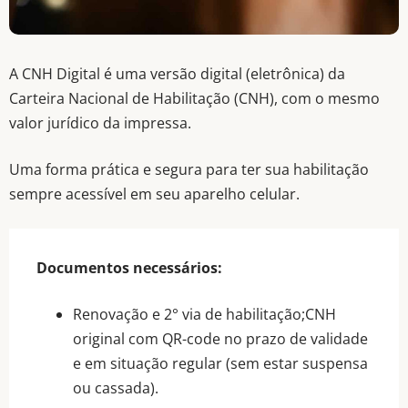
CNH Digital
A CNH Digital é uma versão digital (eletrônica) da
Carteira Nacional de Habilitação (CNH), com o mesmo
valor jurídico da impressa.
Há mais de 50 anos
Uma forma prática e segura para ter sua habilitação
prestando serviços de
sempre acessível em seu aparelho celular.
qualidade com agilidade e
eficiência.
Documentos necessários:
Renovação e 2° via de habilitação;CNH
original com QR-code no prazo de validade
e em situação regular (sem estar suspensa
ou cassada).