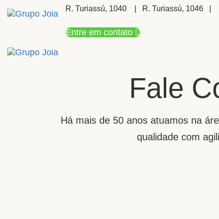
Skip
Skip
R. Turiassú, 1040 | R. Turiassú, 1046 |
links
to
Entre em contato
primary
navigation
Skip
Fale C
to
content
Há mais de 50 anos atuamos na área
qualidade com agili