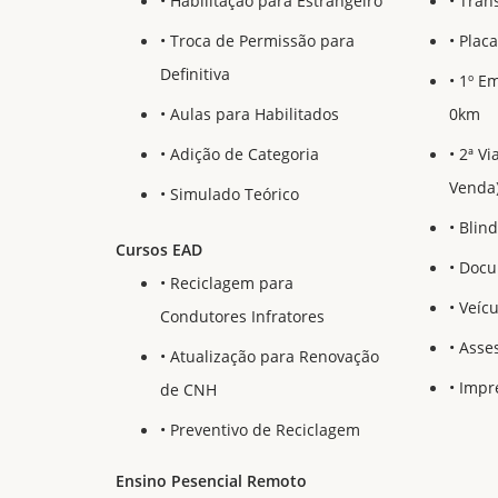
• Habilitação para Estrangeiro
• Tran
• Troca de Permissão para
• Plac
Definitiva
• 1º E
• Aulas para Habilitados
0km
• Adição de Categoria
• 2ª V
Venda
• Simulado Teórico
• Bli
Cursos EAD
• Doc
• Reciclagem para
• Veíc
Condutores Infratores
• Asse
• Atualização para Renovação
• Impr
de CNH
• Preventivo de Reciclagem
Ensino Pesencial Remoto