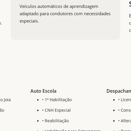
Veículos automáticos de aprendizagem
adaptado para condutores com necessidades
E
especiais.
.
c
Auto Escola
Despachant
o Joia
• 1ª Habilitação
• Lice
ção
• CNH Especial
• Cons
• Reabilitação
• Alte