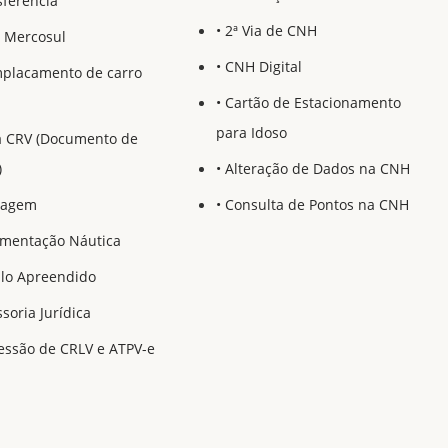
sferência
• 2ª Via de CNH
a Mercosul
• CNH Digital
mplacamento de carro
• Cartão de Estacionamento
para Idoso
ia CRV (Documento de
)
• Alteração de Dados na CNH
ndagem
• Consulta de Pontos na CNH
umentação Náutica
ulo Apreendido
ssoria Jurídica
essão de CRLV e ATPV-e