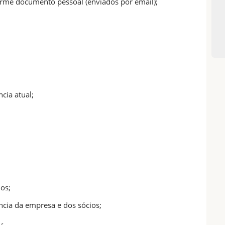
orme documento pessoal (enviados por email);
cia atual;
ios;
cia da empresa e dos sócios;