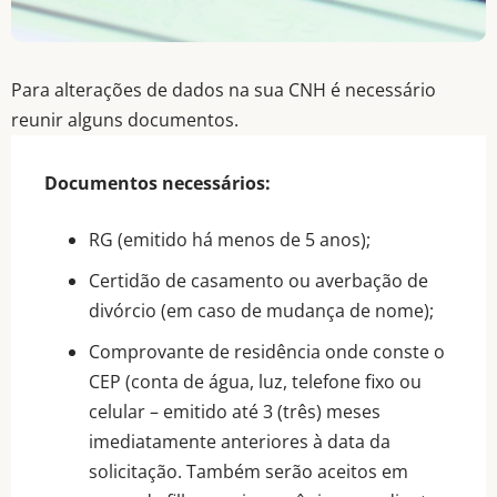
Alteração de
Para alterações de dados na sua CNH é necessário
reunir alguns documentos.
Dados na CHN
Documentos necessários:
Há mais de 50 anos
RG (emitido há menos de 5 anos);
prestando serviços de
Certidão de casamento ou averbação de
divórcio (em caso de mudança de nome);
qualidade com agilidade e
Comprovante de residência onde conste o
eficiência.
CEP (conta de água, luz, telefone fixo ou
celular – emitido até 3 (três) meses
imediatamente anteriores à data da
solicitação. Também serão aceitos em